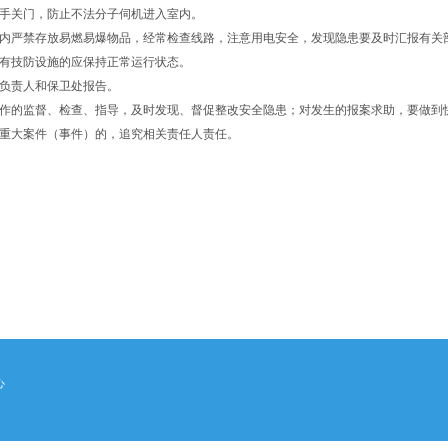
随手关门，防止不法分子伺机进入室内。
室内严禁存放易燃易爆物品，经常检查线路，注意用电安全，发现隐患要及时汇报有关
，有技防设施的应保持正常运行状态。
位负责人和保卫处报告。
工作的监督、检查、指导，及时发现、督促整改安全隐患；对发生的报案求助，要做到
生重大案件（事件）的，追究相关责任人责任。
心