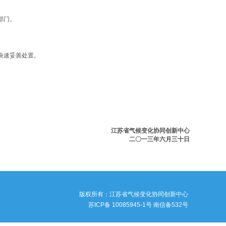
部门。
快速妥善处置。
江苏省气候变化协同创新中心
二〇一三年六月三十日
版权所有：江苏省气候变化协同创新中心
苏ICP备 10085945-1号 南信备532号