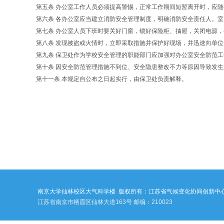
第五条 办公室工作人员必须提高警惕，正常工作期间短暂离开时，应
第六条 各办公室应当建立消防安全管理制度，明确消防安全责任人。
第七条 办公室人员下班时要关好门窗，锁好保险柜、抽屉，关闭电源
第八条 发现被盗或火情时，立即采取措施并保护好现场，并迅速向单
第九条 保卫处作为学校安全管理的职能部门应加强对办公室安全防范
第十条 因安全防范管理措施不到位、安全隐患整改不力等原因导致发
第十一条 本规定自公布之日起实行，由保卫处负责解释。
南京大学仙林校区大气科学楼
版权所有：江苏省气候变化协同创新中
江苏省南京市栖霞区仙林大道163号 邮编：210023